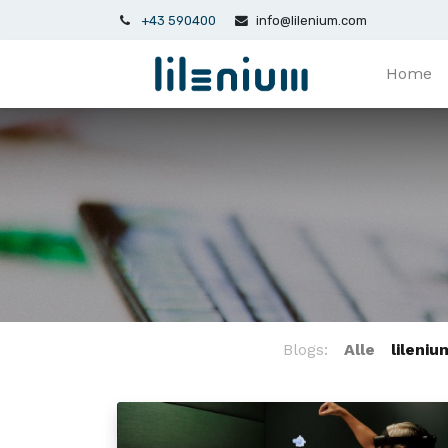
+43 590400
info@lilenium.com
Home
Blogs:
Alle
lileni